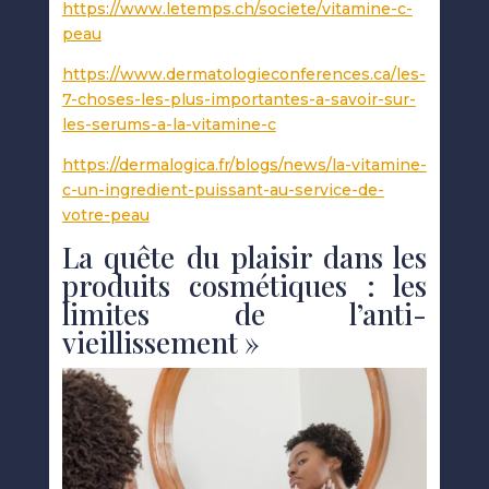
https://www.letemps.ch/societe/vitamine-c-
peau
https://www.dermatologieconferences.ca/les-
7-choses-les-plus-importantes-a-savoir-sur-
les-serums-a-la-vitamine-c
https://dermalogica.fr/blogs/news/la-vitamine-
c-un-ingredient-puissant-au-service-de-
votre-peau
La quête du plaisir dans les
produits cosmétiques : les
limites de l’anti-
vieillissement »