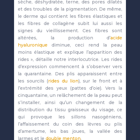
sèche, déshydratée, terne, des pores dilatés
et des troubles de la pigmentation. De même,
le derme qui contient les fibres élastiques et
les fibres de collagène subit lui aussi les
signes du vieillissement. Ces fibres sont
altérées, la production d’
acide
hyaluronique
diminue, ceci rend la peau
moins élastique et explique l’apparition des
rides », détaille notre interlocutrice. Les rides
d’expression commencent à s’observer vers
la quarantaine. Des plis apparaissent entre
les sourcils (
rides du lion
), sur le front et à
l’extrémité des yeux (pattes d’oie). Vers la
cinquantaine, un relâchement de la peau peut
s’installer, ainsi qu’un changement de la
distribution du tissu graisseux du visage, ce
qui provoque les sillons nasogéniens,
l’affaissement du coin des lèvres ou plis
d’amertume, les bas joues, la vallée des
larmes et le
double menton
.