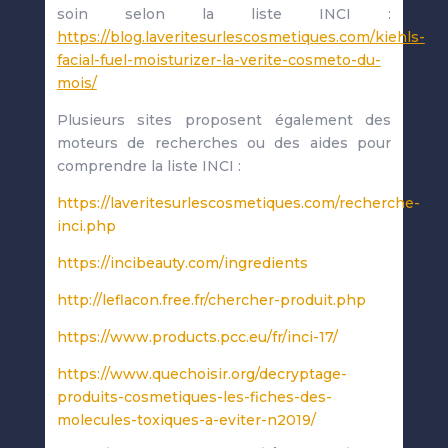
soin selon la liste INCI :
https://blog.laveritesurlescosmetiques.com/kiehls-
facial-fuel-moisturizer-la-verite-cosmeto-du-
mois/
Plusieurs sites proposent également des
moteurs de recherches ou des aides pour
comprendre la liste INCI :
https://laveritesurlescosmetiques.com/recherche-
inci.php
https://incibeauty.com/ingredients
http://leflacon.free.fr/chercher-produit.php
https://www.products.pcc.eu/fr/inci-17/
https://www.quechoisir.org/decryptage-
produits-cosmetiques-les-fiches-des-
molecules-toxiques-a-eviter-n2019/