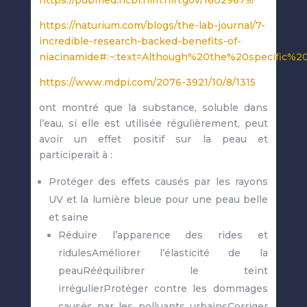
https://pubmed.ncbi.nlm.nih.gov/16029679/
https://naturium.com/blogs/the-lab-journal/7-
incredible-research-backed-benefits-of-
niacinamide#:~:text=Although%20the%20specific
https://www.mdpi.com/2076-3921/10/8/1315
ont montré que la substance, soluble dans
l’eau, si elle est utilisée régulièrement, peut
avoir un effet positif sur la peau et
participerait à :
Protéger des effets causés par les rayons
UV et la lumière bleue pour une peau belle
et saine
Réduire l’apparence des rides et
ridulesAméliorer l’élasticité de la
peauRééquilibrer le teint
irrégulierProtéger contre les dommages
causés par les polluants urbainsCorriger