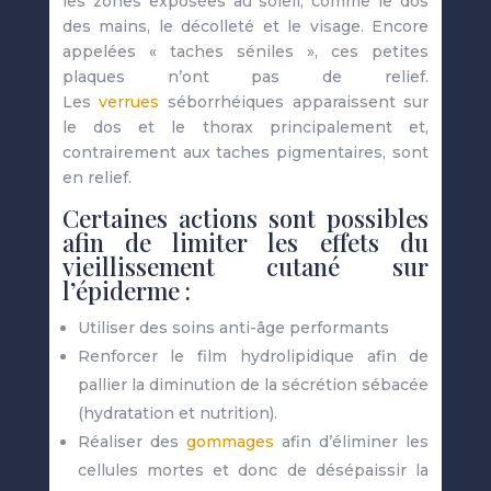
les zones exposées au soleil, comme le dos
des mains, le décolleté et le visage. Encore
appelées « taches séniles », ces petites
plaques n’ont pas de relief.
Les
verrues
séborrhéiques apparaissent sur
le dos et le thorax principalement et,
contrairement aux taches pigmentaires, sont
en relief.
Certaines actions sont possibles
afin de limiter les effets du
vieillissement cutané sur
l’épiderme :
Utiliser des soins anti-âge performants
Renforcer le film hydrolipidique afin de
pallier la diminution de la sécrétion sébacée
(hydratation et nutrition).
Réaliser des
gommages
afin d’éliminer les
cellules mortes et donc de désépaissir la